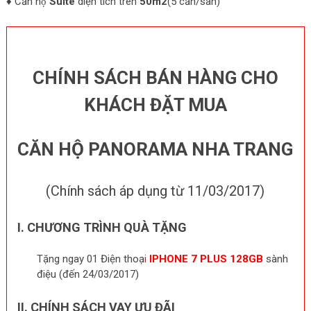
♦ Căn hộ
Suite
diện tích trên
50m2
(5 căn/sàn)
CHÍNH SÁCH BÁN HÀNG CHO
KHÁCH ĐẶT MUA
CĂN HỘ PANORAMA NHA TRANG
(Chính sách áp dụng từ 11/03/2017)
I. CHƯƠNG TRÌNH QUÀ TẶNG
Tặng ngay 01 Điện thoạ
i
IPHONE 7 PLUS 128GB
sành
điệu (đến 24/03/2017)
II. CHÍNH SÁCH VAY ƯU ĐÃI