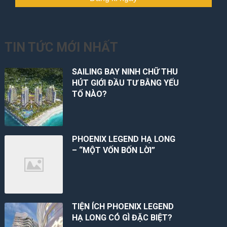
TIN TỨC MỚI NHẤT
SAILING BAY NINH CHỮ THU
HÚT GIỚI ĐẦU TƯ BẰNG YẾU
TỐ NÀO?
PHOENIX LEGEND HẠ LONG
– “MỘT VỐN BỐN LỜI”
TIỆN ÍCH PHOENIX LEGEND
HẠ LONG CÓ GÌ ĐẶC BIỆT?