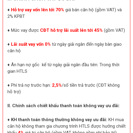
♦
Hỗ trợ vay vốn lên tới 70%
giá bán căn hộ (gồm VAT) và
2% KPBT
♦ Mức vay được
CĐT hỗ trợ lãi suất lên tới 45%
(gồm VAT)
♦
Lãi suất vay vốn 0%
từ ngày giải ngân đến ngày bàn giao
căn hộ
♦ Ân hạn nợ gốc kể từ ngày giải ngân đầu tiên: Trong thời
gian HTLS
♦ Phí trả nợ trước hạn:
2,5%
/số tiền trả trước (CĐT không
hỗ trợ)
II. Chính sách chiết khấu thanh toán không vay ưu đãi:
♦
KH thanh toán thông thường không vay ưu đãi:
KH mua
căn hộ không tham gia chương trình HTLS được hưởng chiết
khấu
4%
giá trị căn hộ (gồm VAT, không gồm phí bảo trì)