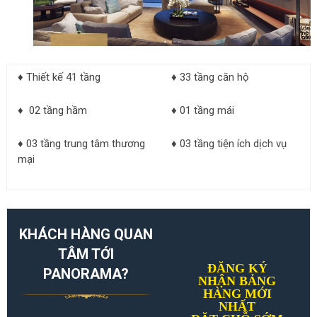
♦ Thiết kế 41 tầng
♦ 33 tầng căn hộ
♦ 02 tầng hầm
♦ 01 tầng mái
♦ 03 tầng trung tâm thương
♦ 03 tầng tiện ích dịch vụ
mại
KHÁCH HÀNG QUAN
TÂM TỚI
ĐĂNG KÝ
PANORAMA?
NHẬN BẢNG
HÀNG MỚI
NHẤT