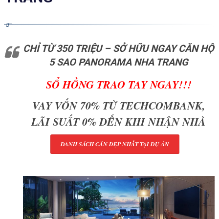
CHỈ TỪ 350 TRIỆU – SỞ HỮU NGAY CĂN HỘ
5 SAO PANORAMA NHA TRANG
SỔ HỒNG TRAO TAY NGAY!!!
VAY VỐN 70% TỪ TECHCOMBANK,
LÃI SUẤT 0% ĐẾN KHI NHẬN NHÀ
DANH SÁCH CĂN ĐẸP NHẤT TẠI DỰ ÁN