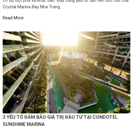
có sự đột phá và khác biệt. Đây cũng yếu tố tạo nên sức hút của
Crystal Marina Bay Nha Trang. …
Read More
3 YẾU TỐ ĐẢM BẢO GIÁ TRỊ ĐẦU TƯ TẠI CONDOTEL
SUNSHINE MARINA